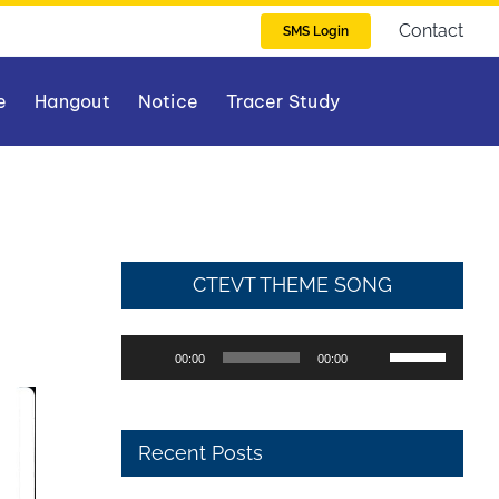
Contact
SMS Login
e
Hangout
Notice
Tracer Study
CTEVT THEME SONG
Audio
Use
00:00
00:00
Player
Up/Down
Arrow
keys
Recent Posts
to